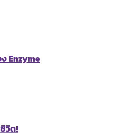
ของ Enzyme
ชีวิต!