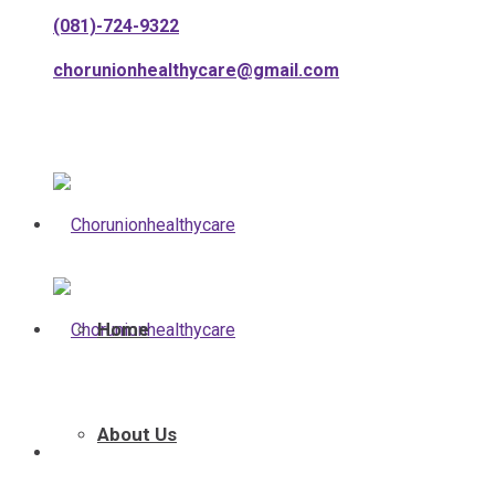
(081)-724-9322
chorunionhealthycare@gmail.com
Home
About Us