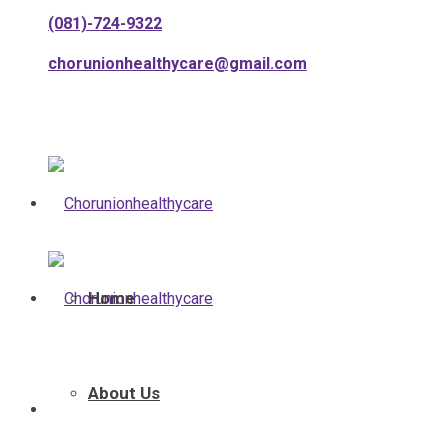
(081)-724-9322
chorunionhealthycare@gmail.com
Home
About Us