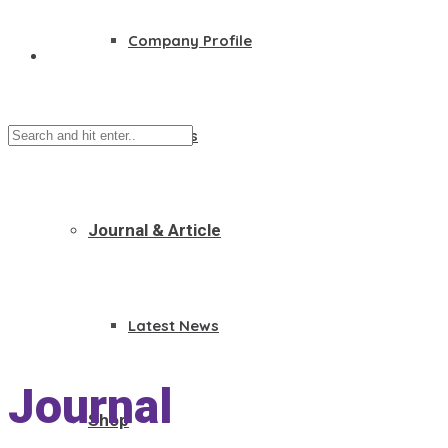
Company Profile
Founders
Journal & Article
Latest News
Journal
Shop