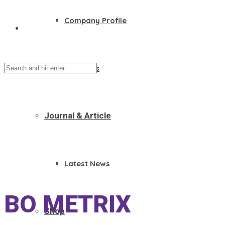
Company Profile
Founders
Journal & Article
Latest News
BO METRIX
Shop